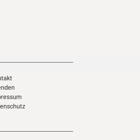
takt
enden
pressum
enschutz