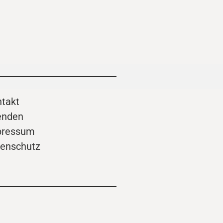
takt
enden
pressum
enschutz