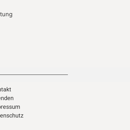
ftung
takt
enden
pressum
enschutz