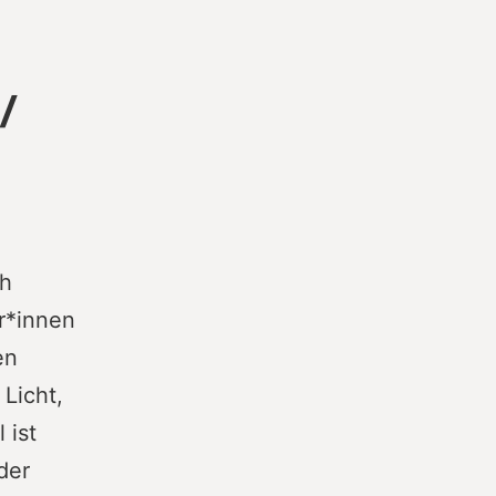
/
ch
r*innen
en
Licht,
 ist
der