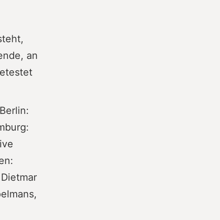
teht,
bende, an
etestet
Berlin:
mburg:
ive
en:
 Dietmar
pelmans,