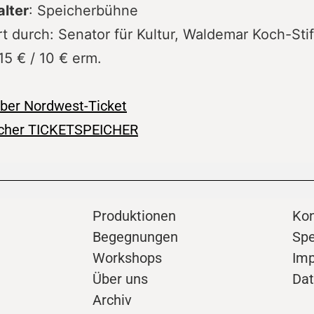
alter
: Speicherbühne
t durch: Senator für Kultur, Waldemar Koch-Sti
 15 € / 10 € erm.
über Nordwest-Ticket
scher TICKETSPEICHER
Produktionen
Kon
Begegnungen
Sp
Workshops
Im
Über uns
Dat
Archiv