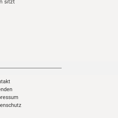
 sitzt
takt
enden
pressum
enschutz