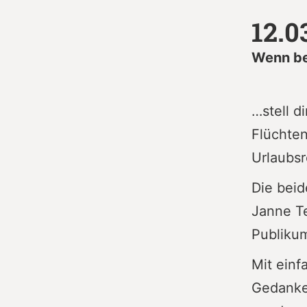
12.0
Wenn be
…stell d
Flüchten
Urlaubsr
Die beid
Janne Te
Publiku
Mit einf
Gedanken