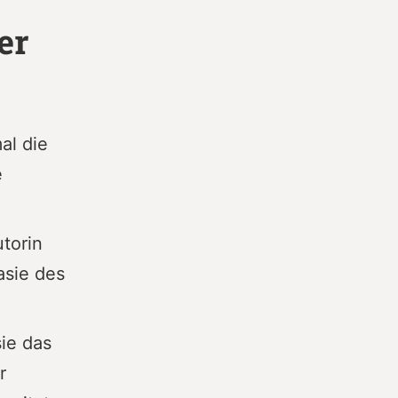
er
al die
e
torin
asie des
sie das
r