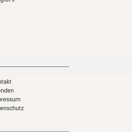
takt
enden
pressum
enschutz