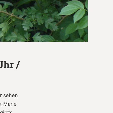
Uhr /
ir sehen
e-Marie
gibt’s