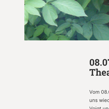
08.0
Thea
Vom 08.0
uns wied
Voigt un