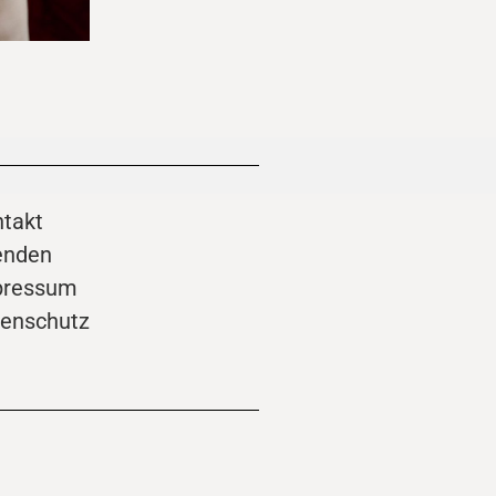
takt
enden
pressum
enschutz