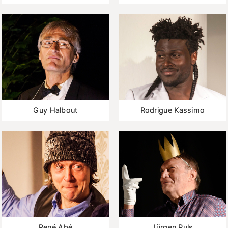
Guy Halbout
Rodrigue Kassimo
René Abé
Jürgen Puls